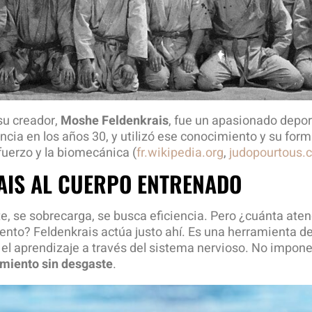
su creador,
Moshe Feldenkrais
, fue un apasionado depor
ncia en los años 30, y utilizó ese conocimiento y su forma
fuerzo y la biomecánica (
fr.wikipedia.org
,
judopourtous.
AIS AL CUERPO ENTRENADO
te, se sobrecarga, se busca eficiencia. Pero ¿cuánta ate
nto? Feldenkrais actúa justo ahí. Es una herramienta d
, el aprendizaje a través del sistema nervioso. No impo
imiento sin desgaste
.