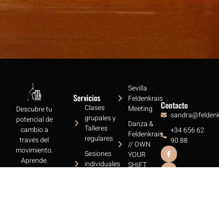
Sevilla
Servicios
Feldenkrais
Contacto
Clases
Meeting
Descubre tu
sandra@feldenkr
grupales y
potencial de
Danza &
Talleres
cambio a
+34 656 62
Feldenkrais
regulares
través del
90 88
// OWN
movimiento.
Sesiones
YOUR
Aprende.
individuales
SHIFT
Transforma.
personalizadas
Sesiones
Disfruta.
Clases
para
Baila
online y
Todos:
Biblioteca
Bebés y