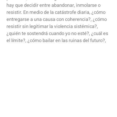
hay que decidir entre abandonar, inmolarse o
resistir. En medio de la catástrofe diaria, ¿cómo
entregarse a una causa con coherencia?, ¿cómo
resistir sin legitimar la violencia sistémica?,
¿quién te sostendrá cuando yo no esté?, ¿cuál es
el límite?, ¿cómo bailar en las ruinas del futuro?,
¿es la esperanza un deseo o un deber?
Raquel declara:
Seguimos celebrando cada pieza
que
2
Proposiciones produce. Cada vez de la
forma más bizarra y uniendo más el drama con la
comedia. Lo bueno es que a esta fiesta cada vez
se suman más gente y espacios extraños.
Toda la trayectoria de Raquel Madrid y su equipo
se ha significado a lo largo de los años por el
estudio en profundidad del género danza/teatro,