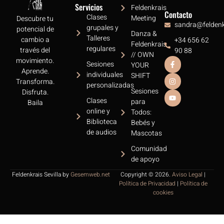
Servicios
Feldenkrais
Contacto
Clases
Meeting
Descubre tu
sandra@feldenkr
grupales y
potencial de
Danza &
Talleres
cambio a
+34 656 62
Feldenkrais
regulares
través del
90 88
// OWN
movimiento.
Sesiones
YOUR
Aprende.
individuales
SHIFT
Transforma.
personalizadas
Sesiones
Disfruta.
Clases
para
Baila
online y
Todos:
Biblioteca
Bebés y
de audios
Mascotas
Comunidad
de apoyo
Feldenkrais Sevilla by
Gesemweb.net
Copyright © 2026.
Aviso Legal
|
Política de Privacidad
|
Política de
cookies